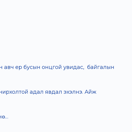
ээн авч ер бусын онцгой увидас, байгалын
нирхолтой адал явдал эхэлнэ. Айж
нө…