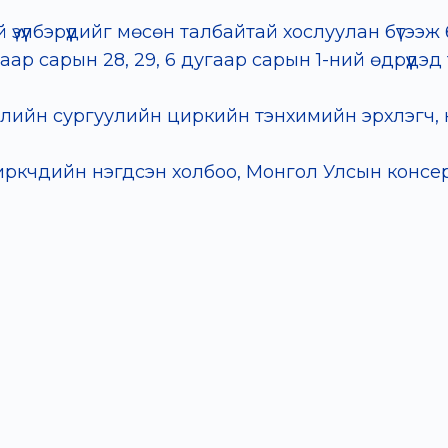
ай үзүүлбэрүүдийг мөсөн талбайтай хослуулан
ар сарын 28, 29, 6 дугаар сарын 1-ний өдрүүдэд
лийн сургуулийн циркийн тэнхимийн эрхлэгч,
кчдийн нэгдсэн холбоо, Монгол Улсын консе