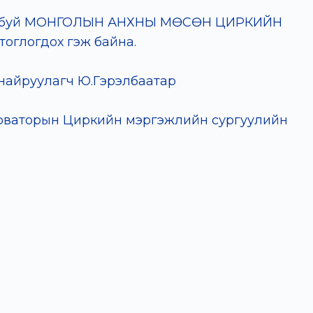
 бүтээж буй МОНГОЛЫН АНХНЫ МӨСӨН ЦИРКИЙН
 тоглогдох гэж байна.
 найруулагч Ю.Гэрэлбаатар
рваторын Циркийн мэргэжлийн сургуулийн