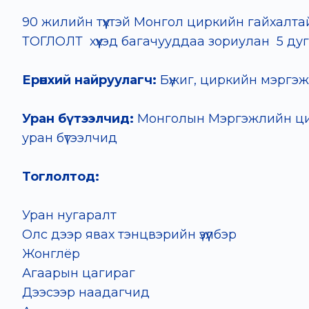
90 жилийн түүхтэй Монгол циркийн гайхалт
ТОГЛОЛТ хүүхэд багачууддаа зориулан 5 дуга
Ерөнхий найруулагч:
Бүжиг, циркийн мэргэж
Уран бүтээлчид:
Монголын Мэргэжлийн цир
уран бүтээлчид
Тоглолтод:
Уран нугаралт
Олс дээр явах тэнцвэрийн үзүүлбэр
Жонглёр
Агаарын цагираг
Дээсээр наадагчид