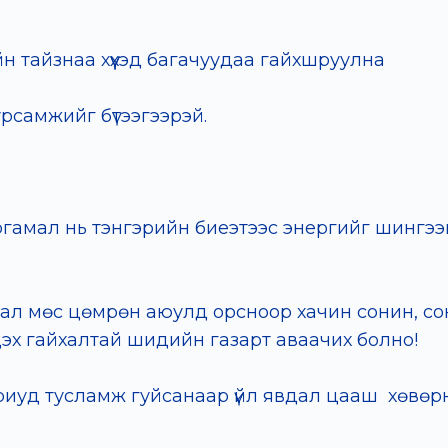
ийн тайзнаа хүүхэд багачуудаа гайхшруулна
урсамжийг бүтээгээрэй.
, ургамал нь тэнгэрийн биеэтээс энергийг шинг
ал мөс цөмрөн аюулд орсноор хачин сонин, со
үн дэх гайхалтай шидийн газарт аваачих болно!
риуд тусламж гуйсанаар үйл явдал цааш хөвөр