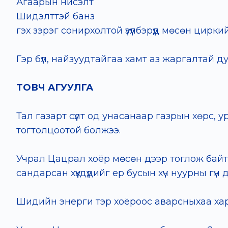
Агаарын нисэлт
Шидэлттэй банз
гэх зэрэг сонирхолтой үзүүлбэрүүд мөсөн цирк
Гэр бүл, найзуудтайгаа хамт аз жаргалтай д
ТОВЧ АГУУЛГА
Тал газарт сүүлт од унасанаар газрын хөрс
тогтолцоотой болжээ.
Учрал Цацрал хоёр мөсөн дээр тоглож байт
сандарсан хүүхдүүдийг ер бусын хүч нуурны г
Шидийн энерги тэр хоёроос аварсныхаа ха