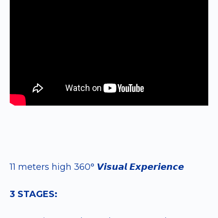
11 meters high 360° 𝙑𝙞𝙨𝙪𝙖𝙡 𝙀𝙭𝙥𝙚𝙧𝙞𝙚𝙣𝙘𝙚
3 STAGES: