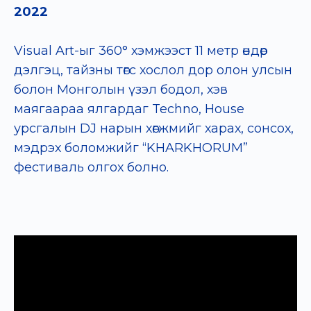
2022
Visual Art-ыг 360° хэмжээст 11 метр өндөр
дэлгэц, тайзны төгс хослол дор олон улсын
болон Монголын үзэл бодол, хэв
маягаараа ялгардаг Techno, House
урсгалын DJ нарын хөгжмийг харах, сонсох,
мэдрэх боломжийг “KHARKHORUM”
фестиваль олгох болно.