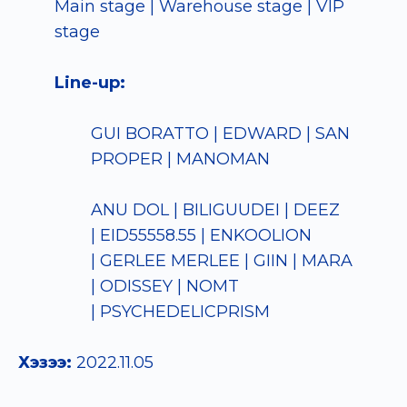
Main stage | Warehouse stage | VIP
stage
Line-up:
GUI BORATTO | EDWARD | SAN
PROPER | MANOMAN
ANU DOL | BILIGUUDEI | DEEZ
| EID55558.55 | ENKOOLION
| GERLEE MERLEE | GIIN | MARA
| ODISSEY | NOMT
| PSYCHEDELICPRISM
Хэзээ:
2022.11.05