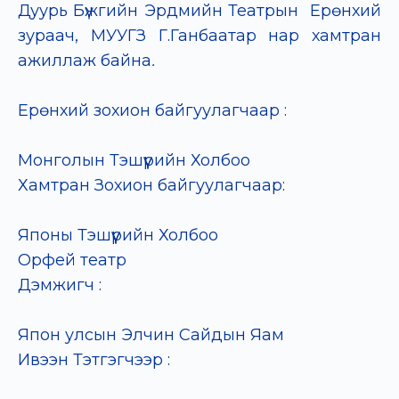
Дуурь Бүжгийн Эрдмийн Театрын Ерөнхий
зураач, МУУГЗ Г.Ганбаатар нар хамтран
ажиллаж байна
.
Ерөнхий зохион байгуулагчаар :
Монголын Тэшүүрийн Холбоо
Хамтран Зохион байгуулагчаар:
Японы Тэшүүрийн Холбоо
Орфей театр
Дэмжигч :
Япон улсын Элчин Сайдын Яам
Ивээн Тэтгэгчээр :