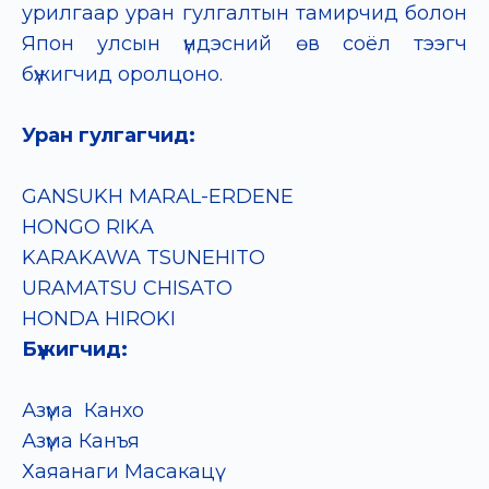
урилгаар уран гулгалтын тамирчид болон
Япон улсын үндэсний өв соёл тээгч
бүжигчид оролцоно.
Уран гулгагчид
:
GANSUKH MARAL-ERDENE
HONGO RIKA
KARAKAWA TSUNEHITO
URAMATSU CHISATO
HONDA HIROKI
Бүжигчид
:
Азүма Канхо
Азүма Канъя
Хаяанаги Масакацү