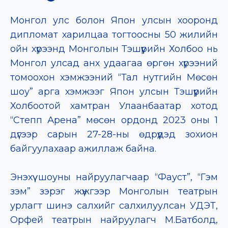
Монгол улс болон Япон улсын хооронд
дипломат харилцаа тогтоосны 50 жилийн
ойн хүрээнд Монголын Тэшүүрийн Холбоо нь
Монгол улсад анх удаагаа өргөн хүрээний
томоохон хэмжээний “Тал нутгийн Мөсөн
шоу” арга хэмжээг Япон улсын Тэшүүрийн
Холбоотой хамтран Улаанбаатар хотод
“Степп Арена” мөсөн ордонд 2023 оны 1
дүгээр сарын 27-28-ны өдрүүдэд зохион
байгуулахаар ажиллаж байна.
Энэхүү шоуны найруулагчаар “Фауст”, “Гэм
зэм” зэрэг жүжгээр Монголын театрын
урлагт шинэ салхийг салхилуулсан УДЭТ,
Орфей театрын найруулагч М.Батболд,