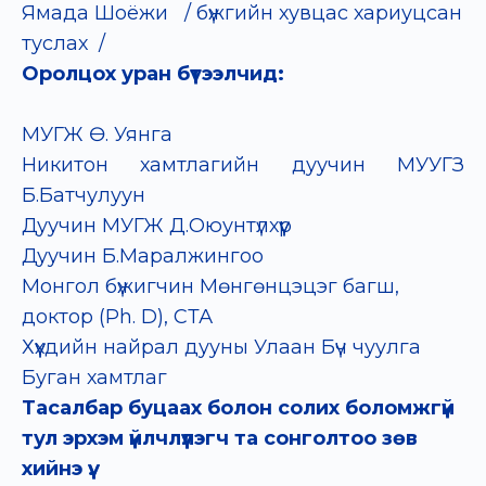
Ямада Шоёжи / бүжгийн хувцас хариуцсан
туслах /
Оролцох уран бүтээлчид:
MУГЖ Ө. Уянга
Никитон хамтлагийн дуучин МУУГЗ
Б.Батчулуун
Дуучин МУГЖ Д.Оюунтүлхүүр
Дуучин Б.Маралжингоо
Монгол бүжигчин Мөнгөнцэцэг багш,
доктор (Ph. D), СТА
Хүүхдийн найрал дууны Улаан Бүч чуулга
Буган хамтлаг
Тасалбар буцаах болон солих боломжгүй
тул эрхэм үйлчлүүлэгч та сонголтоо зөв
хийнэ үү.