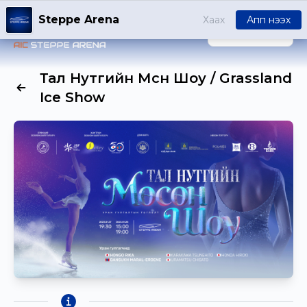
Steppe Arena
Хаах
Апп нээх
НЭВТРЭХ
Тал Нутгийн Мөсөн Шоу / Grassland
Ice Show