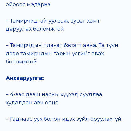
ойроос мэдэрнэ
– Тамирчидтай уулзаж, зураг хамт
даруулах боломжтой
– Тамирчдын плакат бэлэгт авна. Та түүн
дээр тамирчдын гарын үсгийг авах
боломжтой.
Анхааруулга:
– 4-ээс дээш насны хүүхэд суудлаа
худалдан авч орно
– Гаднаас уух болон идэх зүйл оруулахгүй.