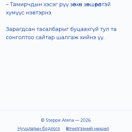
– Тамирчдын хэсэг рүү зөвхөн зөвшөөрөлтэй
хүмүүс нэвтэрнэ.
Зарагдсан тасалбарыг буцаахгүй тул та
сонголтоо сайтар шалгаж хийнэ үү.
© Steppe Arena —
2026
.
Нууцлалын бодлого
Үйлчилгээний нөхцөл