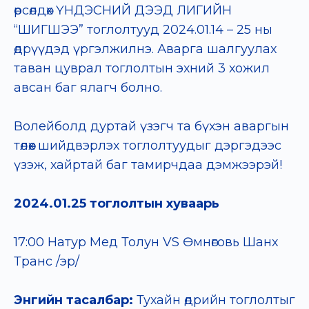
өрсөлдөх ҮНДЭСНИЙ ДЭЭД ЛИГИЙН
“ШИГШЭЭ” тоглолтууд 2024.01.14 – 25 ны
өдрүүдэд үргэлжилнэ. Аварга шалгуулах
таван цуврал тоглолтын эхний 3 хожил
авсан баг ялагч болно.
Волейболд дуртай үзэгч та бүхэн аваргын
төлөөх шийдвэрлэх тоглолтуудыг дэргэдээс
үзэж, хайртай баг тамирчдаа дэмжээрэй!
2024.01.25 тоглолтын хуваарь
17:00 Натур Мед Толун VS Өмнөговь Шанх
Транс /эр/
Энгийн тасалбар:
Тухайн өдрийн тоглолтыг