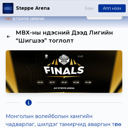
Steppe Arena
Хаах
Апп нээх
НЭВТРЭХ
МВХ-ны Үндэсний Дээд Лигийн
“Шигшээ” тоглолт
Монголын волейболын хамгийн
чадварлаг, шилдэг тамирчид аваргын төлөө