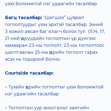
үзэх боломжтой нэг удаагийн тасалбар
Багц тасалбар:
“Шигшээ” цуврал
тоглолтуудыг үзэх эрхтэй тасалбар. Эхний
3 хожил авсан баг ялагч болох тул 01.14, 17,
21-ний өдрүүдийн тоглолтын үр дүнгээс
хамааран 23-ны тоглолт, 23-ны тоглолтоос
шалтгаалан 25-ны өдрийн тоглолт гарах
эсэх нь тодорхой болно.
Courtside тасалбар:
– Тухайн өдрийн тоглолтыг үзэх боломжтой
нэг удаагийн тасалбар
– Тоглолтын уур амьсгалыг хамгийн