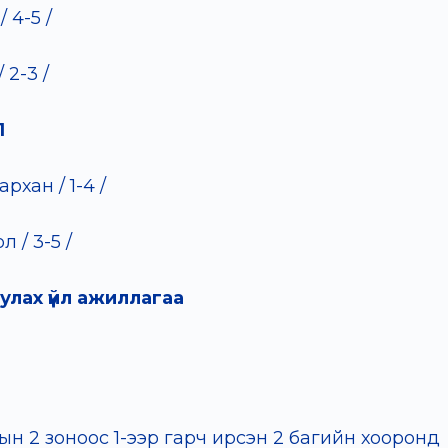
л
/ 4-5 /
/ 2-3 /
1
Дархан
/ 1-4 /
гол
/
3-5 /
улах үйл ажиллагаа
ын 2 зоноос 1-ээр гарч ирсэн 2 багийн хооронд