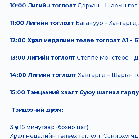
10:00
Лигийн тоглолт
Дархан – Шарын го
11:00
Лигийн тоглолт
Багануур – Хангарьд
12:00
Хүрэл медалийн төлөө тоглолт А1 – Б
13:00
Лигийн тоглолт
Степпе Монстерс – 
14:00
Лигийн тоглолт
Хангарьд – Шарын 
15:00 Тэмцээний хаалт буюу шагнал гарду
Тэмцээний дүрэм:
3 үе 15 минутаар (бохир цаг)
Хүрэл медалийн төлөөх тоглолт: Сонирхогчд