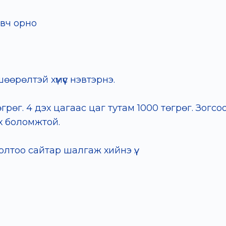
авч орно
өөрөлтэй хүмүүс нэвтэрнэ.
өгрөг. 4 дэх цагаас цаг тутам 1000 төгрөг. Зог
х боломжтой.
олтоо сайтар шалгаж хийнэ үү.