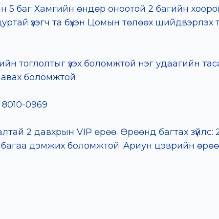
йн 5 баг Хамгийн өндөр оноотой 2 багийн хоор
ртай үзэгч та бүхэн Цомын төлөөх шийдвэрлэх т
ийн тоглолтыг үзэх боломжтой нэг удаагийн тас
д авах боломжтой
 8010-0969
далтай 2 давхрын VIP өрөө. Өрөөнд багтах зүйлс
ай багаа дэмжих боломжтой. Ариун цэврийн өрө