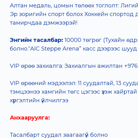
Алтан медаль, цомын төлөөх тоглолт: Лиги
Эр зоригийн спорт болох Хоккейн спортод ду
тамирчдаа дэмжээрэй!
Энгийн тасалбар:
10000 төгрөг (Тухайн өдр
болно.
“AIC Steppe Arena” касс дээрээс шуу
VIP өрөө захиалга: Захиалгын ажилтан +976
VIP өрөөний мэдээлэл: 11 суудалтай, 13 суу
тэмцээнээ хамгийн төгс цэгээс үзэж хайрт
хүргэлтийн үйлчилгээ
Анхааруулга:
Тасалбарт суудал заагаагүй болно