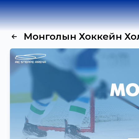
Монголын Хоккейн Холб