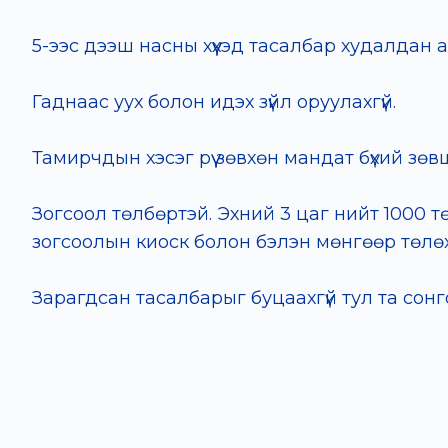
5-ээс дээш насны хүүхэд тасалбар худалдан 
Гаднаас уух болон идэх зүйл оруулахгүй.
Тамирчдын хэсэг рүү зөвхөн мандат бүхий зөвш
Зогсоол төлбөртэй. Эхний 3 цаг нийт 1000 т
зогсоолын киоск болон бэлэн мөнгөөр төлө
Зарагдсан тасалбарыг буцаахгүй тул та сонг