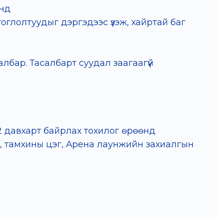
онд
оглолтуудыг дэргэдээс үзэж, хайртай баг
албар. Тасалбарт суудал заагаагүй
: 2 давхарт байрлах тохилог өрөөнд
ө, тамхины цэг, Арена лаунжийн захиалгын