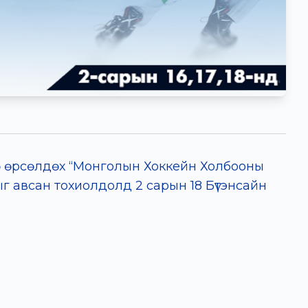
ө өрсөлдөх “Монголын Хоккейн Холбооны
рыг авсан тохиолдолд 2 сарын 18 Бүтэнсайн