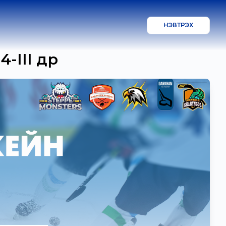
НЭВТРЭХ
II өдөр