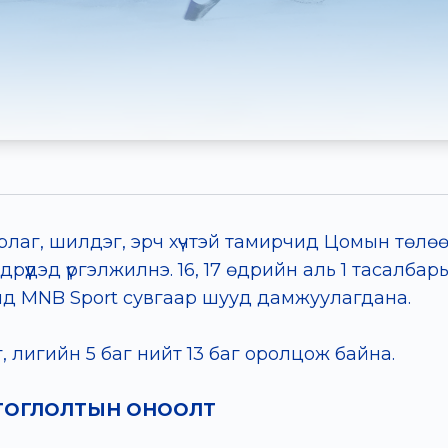
лаг, шилдэг, эрч хүчтэй тамирчид Цомын төлө
дрүүдэд үргэлжилнэ. 16, 17 өдрийн аль 1 тасалба
 18нд MNB Sport сувгаар шууд дамжуулагдана.
 лигийн 5 баг нийт 13 баг оролцож байна.
Н ТОГЛОЛТЫН ОНООЛТ