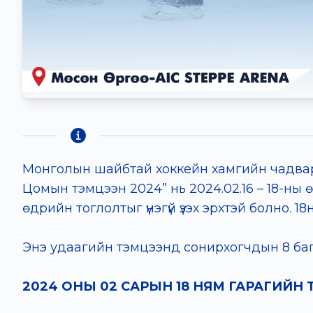
Монголын шайбтай хоккейн хамгийн чадвар
Цомын тэмцээн 2024” нь 2024.02.16 – 18-ны ө
өдрийн тоглолтыг үнэгүй үзэх эрхтэй болно.
Энэ удаагийн тэмцээнд сонирхогчдын 8 баг,
2024 ОНЫ 02 САРЫН 18 НЯМ ГАРАГИЙ