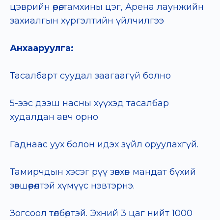
цэврийн өрөө, тамхины цэг, Арена лаунжийн
захиалгын хүргэлтийн үйлчилгээ
Анхааруулга:
Тасалбарт суудал заагаагүй болно
5-ээс дээш насны хүүхэд тасалбар
худалдан авч орно
Гаднаас уух болон идэх зүйл оруулахгүй.
Тамирчдын хэсэг рүү зөвхөн мандат бүхий
зөвшөөрөлтэй хүмүүс нэвтэрнэ.
Зогсоол төлбөртэй. Эхний 3 цаг нийт 1000