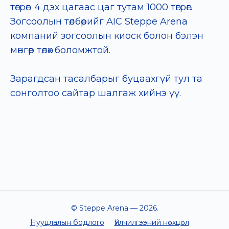
төгрөг. 4 дэх цагаас цаг тутам 1000 төгрөг.
Зогсоолын төлбөрийг AIC Steppe Arena
компаний зогсоолын киоск болон бэлэн
мөнгөөр төлөх боломжтой.
Зарагдсан тасалбарыг буцаахгүй тул та
сонголтоо сайтар шалгаж хийнэ үү.
© Steppe Arena —
2026
.
Нууцлалын бодлого
Үйлчилгээний нөхцөл