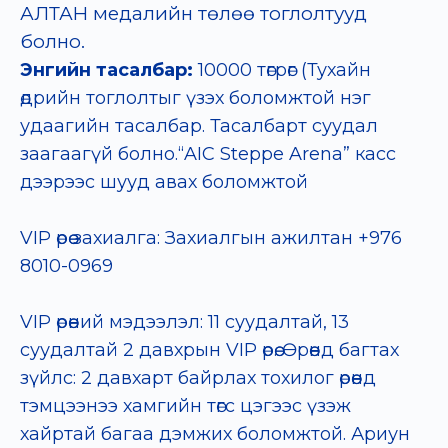
АЛТАН медалийн төлөө тоглолтууд
болно.
Энгийн тасалбар:
10000 төгрөг (Тухайн
өдрийн тоглолтыг үзэх боломжтой нэг
удаагийн тасалбар. Тасалбарт суудал
заагаагүй болно.
“AIC Steppe Arena” касс
дээрээс шууд авах боломжтой
VIP өрөө захиалга: Захиалгын ажилтан +976
8010-0969
VIP өрөөний мэдээлэл: 11 суудалтай, 13
суудалтай 2 давхрын VIP өрөө. Өрөөнд багтах
зүйлс: 2 давхарт байрлах тохилог өрөөнд
тэмцээнээ хамгийн төгс цэгээс үзэж
хайртай багаа дэмжих боломжтой. Ариун