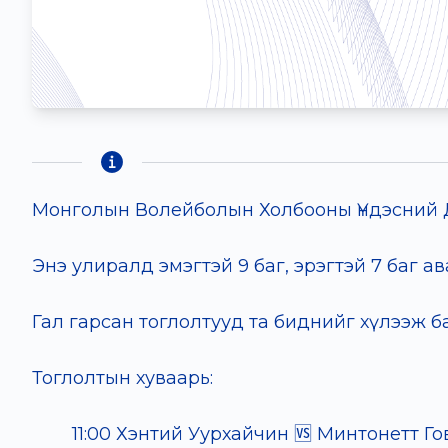
Монголын Волейболын Холбооны Үндэсний 
Энэ улиралд эмэгтэй 9 баг, эрэгтэй 7 баг 
Гал гарсан тоглолтууд та биднийг хүлээж б
Тоглолтын хуваарь:
11:00 Хэнтий Уурхайчин 🆚 Минтонетт Го