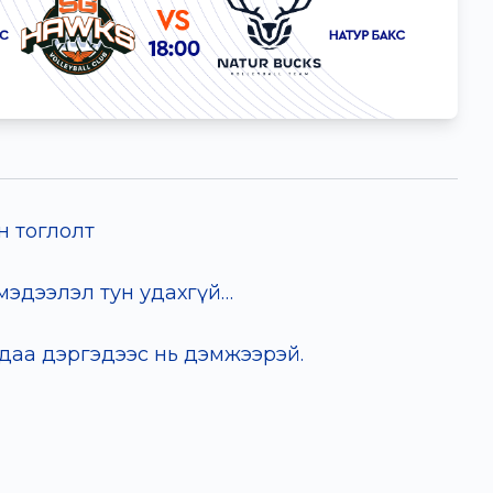
н тоглолт
 мэдээлэл тун удахгүй…
чдаа дэргэдээс нь дэмжээрэй.