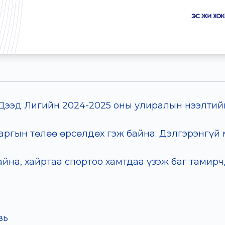
Дээд Лигийн 2024-2025 оны улиралын нээлтий
аваргын төлөө өрсөлдөх гэж байна. Дэлгэрэнгүй
айна, хайртаа спортоо хамтдаа үзэж баг тамир
вь