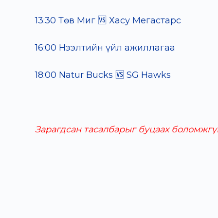
13:30 Төв Миг 🆚 Хасу Мегастарс
16:00 Нээлтийн үйл ажиллагаа
18:00 Natur Bucks 🆚 SG Hawks
Зарагдсан тасалбарыг буцаах боломжгүй