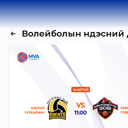
Волейболын Үндэсний Д