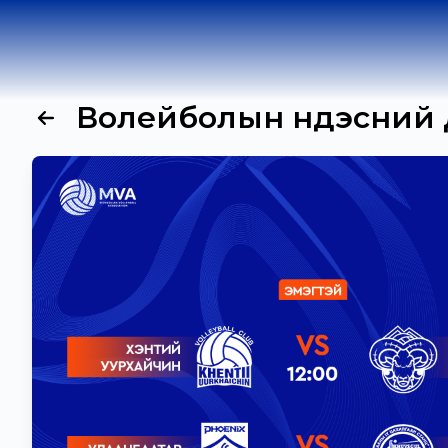
Волейболын Үндэсний Дэ