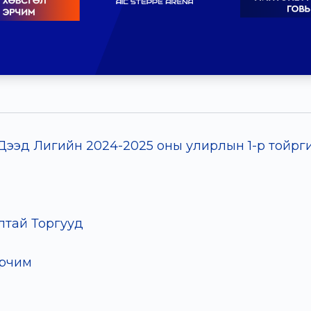
ээд Лигийн 2024-2025 оны улирлын 1-р тойрги
лтай Торгууд
Эрчим