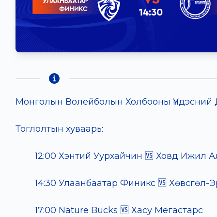
Монголын Волейболын Холбооны Үндэсний Д
Тоглолтын хуваарь:
12:00 Хэнтий Уурхайчин 🆚 Ховд Ижил А
14:30 Улаанбаатар Финикс 🆚 Хөвсгөл-
17:00 Nature Bucks 🆚 Хасу Мегастарс