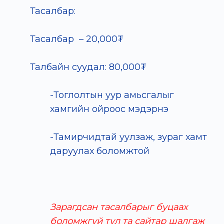
Тасалбар:
Тасалбар – 20,000₮
Талбайн суудал: 80,000₮
-Тоглолтын уур амьсгалыг
хамгийн ойроос мэдэрнэ
-Тамирчидтай уулзаж, зураг хамт
даруулах боломжтой
Зарагдсан тасалбарыг буцаах
боломжгүй тул та сайтар шалгаж