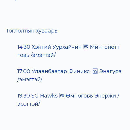
Тоглолтын хуваарь:
14:30 Хэнтий Уурхайчин 🆚 Минтонетт
говь /эмэгтэй/
17:00 Улаанбаатар Финикс 🆚 Энагурэ
/эмэгтэй/
19:30 SG Hawks 🆚 Өмнөговь Энержи /
эрэгтэй/