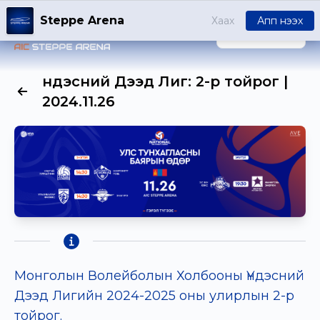
Steppe Arena
Хаах
Апп нээх
НЭВТРЭХ
Үндэсний Дээд Лиг: 2-р тойрог |
2024.11.26
Монголын Волейболын Холбооны Үндэсний
Дээд Лигийн 2024-2025 оны улирлын 2-р
тойрог.