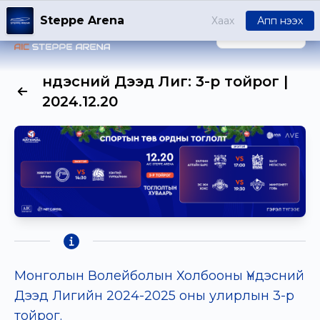
Steppe Arena
Хаах
Апп нээх
НЭВТРЭХ
Үндэсний Дээд Лиг: 3-р тойрог |
2024.12.20
Монголын Волейболын Холбооны Үндэсний
Дээд Лигийн 2024-2025 оны улирлын 3-р
тойрог.