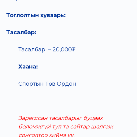
Тоглолтын хуваарь:
Тасалбар:
Тасалбар – 20,000₮
Хаана:
Спортын Төв Ордон
Зарагдсан тасалбарыг буцаах
боломжгүй тул та сайтар шалгаж
сонголтоо хийнэ үү.