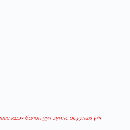
аас идэх болон уух зүйлс оруулахгүйг