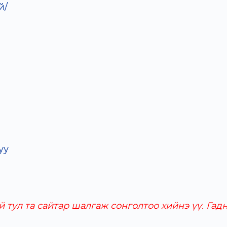
й/
уу
тул та сайтар шалгаж сонголтоо хийнэ үү. Гадн