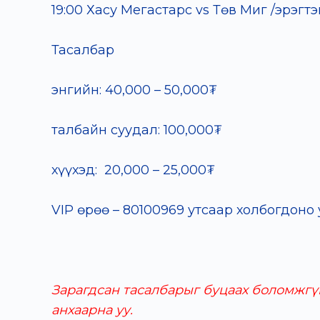
19:00 Хасу Мегастарс vs Төв Миг /эрэгтэ
Тасалбар
энгийн: 40,000 – 50,000₮
талбайн суудал: 100,000₮
хүүхэд: 20,000 – 25,000₮
VIP өрөө – 80100969 утсаар холбогдоно 
Зарагдсан тасалбарыг буцаах боломжгүй 
анхаарна уу.