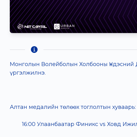
Монголын Волейболын Холбооны Үндэсний Дэ
үргэлжилнэ.
Алтан медалийн төлөөх тоглолтын хуваарь:
16:00 Улаанбаатар Финикс vs Ховд Ижил