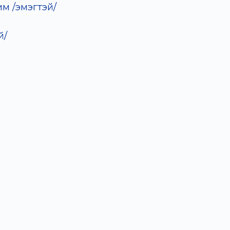
им /эмэгтэй/
й/