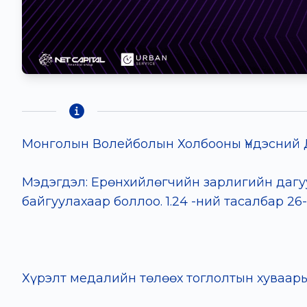
Монголын Волейболын Холбооны Үндэсний 
Мэдэгдэл: Ерөнхийлөгчийн зарлигийн дагуу 
байгуулахаар боллоо. 1.24 -ний тасалбар 26
Хүрэлт медалийн төлөөх тоглолтын хуваарь