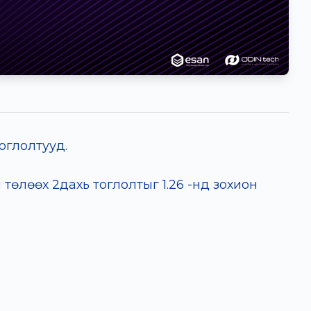
оглолтууд.
өлөөх 2дахь тоглолтыг 1.26 -нд зохион