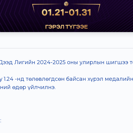
Дээд Лигийн 2024-2025 оны улирлын шигшээ т
1.24 -нд төлөвлөгдсөн байсан хүрэл медалийн т
-ний өдөр үйлчилнэ.
: